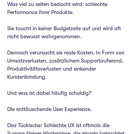
In 2 Wochen messbare
Was viel zu selten bedacht wird: schlechte
Verbesserungen erzielen
Performance Ihrer Produkte.
Fazit
Sie taucht in keiner Budgetzeile auf und wird oft
nicht bewusst wahrgenommen.
Dennoch verursacht sie reale Kosten. In Form von
Umsatzverlusten, zusätzlichem Supportaufwand,
Produktivitätsverlusten und sinkender
Kundenbindung.
Und was ist dabei häufig schuldig?
Die enttäuschende User Experience.
Das Tückische: Schlechte UX ist oftmals die
Summe kleiner Hindernisse, die einzeln betrachtet