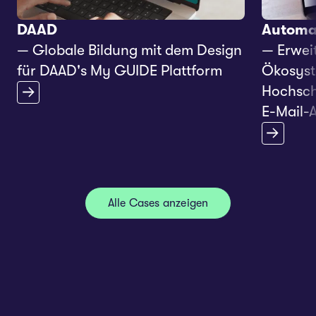
DAAD
Automat
— Globale Bildung mit dem Design
— Erwei
für DAAD's My GUIDE Plattform
Ökosyst
Hochschu
E-Mail-A
Alle Cases anzeigen