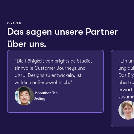
O-TON
Das sagen unsere Partner
über uns.
“Die Fähigkeit von brightside Studio,
“Ein un
sinnvolle Customer Journeys und
unglaub
UX/UI Designs zu entwickeln, ist
Das Er
wirklich außergewöhnlich.”
übertro
erwart
Johnathan Teh
zusamm
Setting