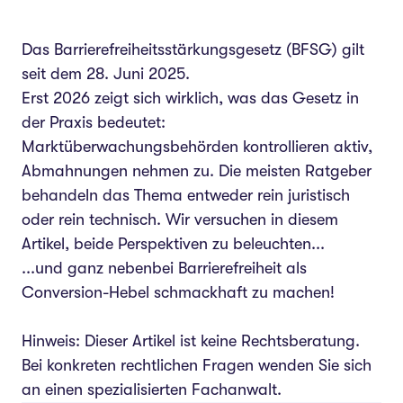
Was konkret gefordert ist: WCAG
2.1 AA verständlich
Das Barrierefreiheitsstärkungsgesetz (BFSG) gilt
1. Wahrnehmbar
seit dem 28. Juni 2025.
Erst 2026 zeigt sich wirklich, was das Gesetz in
2. Bedienbar
der Praxis bedeutet:
3. Verständlich
Marktüberwachungsbehörden kontrollieren aktiv,
4. Robust
Abmahnungen nehmen zu. Die meisten Ratgeber
Der 10-Punkte-Schnellcheck
behandeln das Thema entweder rein juristisch
Bußgelder, Abmahnungen,
oder rein technisch. Wir versuchen in diesem
Durchsetzung 2026
Artikel, beide Perspektiven zu beleuchten...
Behördliche Kontrolle (MLBF)
...und ganz nebenbei Barrierefreiheit als
Wettbewerbsrechtliche
Conversion-Hebel schmackhaft zu machen!
Abmahnungen
Wer kann abmahnen?
Hinweis: Dieser Artikel ist keine Rechtsberatung.
Bei konkreten rechtlichen Fragen wenden Sie sich
Barrierefreiheit als Conversion-
an einen spezialisierten Fachanwalt.
Hebel